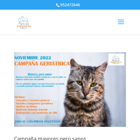
952472646
Campaña mayores pero sanos