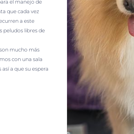
para el manejo de
nta que cada vez
ecurren a este
 peludos libres de
os son mucho más
tamos con una sala
 así a que su espera