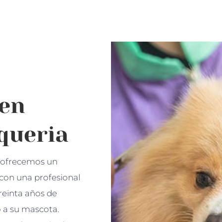
 en
queria
a ofrecemos un
 con una profesional
reinta años de
o a su mascota.