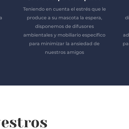
Teniendo en cuenta el estrés que le
a
produce a su mascota la espera,
d
disponemos de difusores
ambientales y mobiliario específico
ad
para minimizar la ansiedad de
pa
nuestros amigos
estros