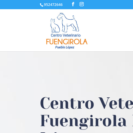
952472646
Centro Vete
Fuengirola